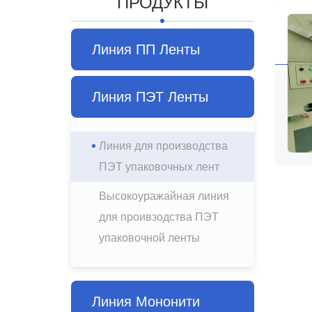
ПРОДУКТЫ
Линия ПП Ленты
Линия ПЭТ Ленты
Линия для производства
ПЭТ упаковочных лент
Высокоуражайная линия
для проивзодства ПЭТ
упаковочной ленты
Линия Мононити