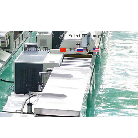
Select Language
▼
СТИ
КОНТАКТЫ
中文
RU
EN