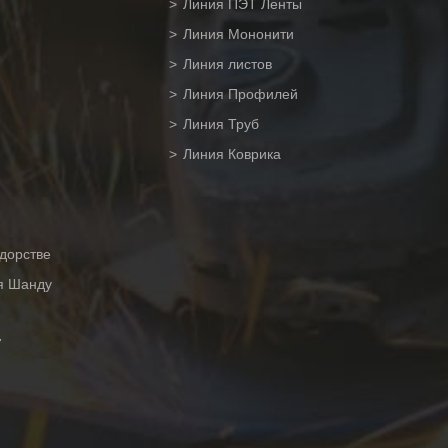
Линия ПЭТ Ленты
Линия Мононити
Линия листов
Линия Профилей
Линия Труб
Линия Коврика
дорстве
ия Шанду
7