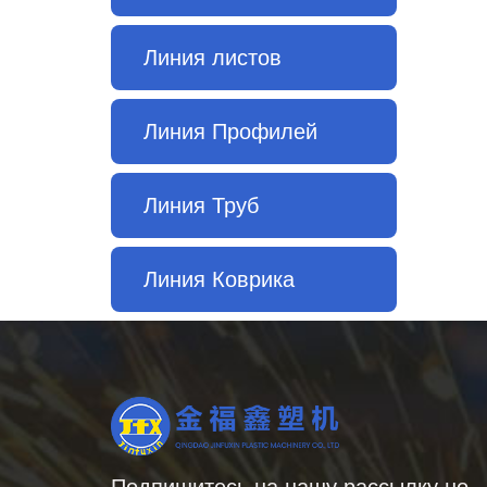
Линия листов
Линия Профилей
Линия Труб
Линия Коврика