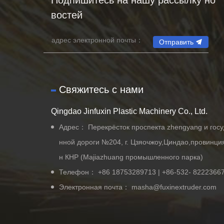
Подпишитесь на нашу рассылку но
востей
Отправить
Свяжитесь с нами
Qingdao Jinfuxin Plastic Machinery Co., Ltd.
Адрес： Перекрёсток проспекта zhengyang и госу
нной дороги №204, г. Цзяочжоу,Циндао,провинц
н КНР (Majiazhuang промышленного парка)
Телефон：
+86 18753289713
|
+86-532- 8222366
Электронная почта：
masha@fuxinextruder.com