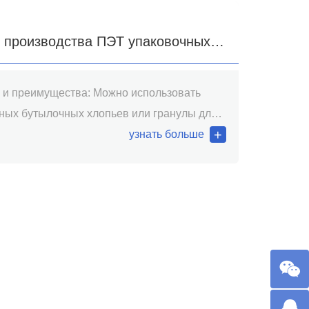
 производства ПЭТ упаковочных
 и преимущества: Можно использовать
 гранулы для
 разнообразных лент, сушильная система с
узнать больше
дизайном обеспечивает вязкость
 качества готовых лент, равномерную
ямоугольность ленты, достигли требования
ому оборудованию.